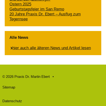
Ostern 2025
Geburtstagsfeier im San Remo
20 Jahre Praxis Dr. Ebert – Ausflug zum
Tegernsee
Alle News
hier auch alle älteren News und Artikel lesen
© 2026 Praxis Dr. Martin Ebert •
Sitemap
Datenschutz