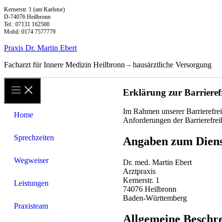
Zum
Kernerstr. 1 (am Karlstor)
D-74076 Heilbronn
Inhalt
Tel.: 07131 162500
springen
Mobil: 0174 7577779
Praxis Dr. Martin Ebert
Facharzt für Innere Medizin Heilbronn – hausärztliche Versorgung
Erklärung zur Barrierefr
Im Rahmen unserer Barrierefrei
Home
Anforderungen der Barrierefrei
Sprechzeiten
Angaben zum Diens
Wegweiser
Dr. med. Martin Ebert
Arztpraxis
Kernerstr. 1
Leistungen
74076 Heilbronn
Baden-Württemberg
Praxisteam
Allgemeine Beschre